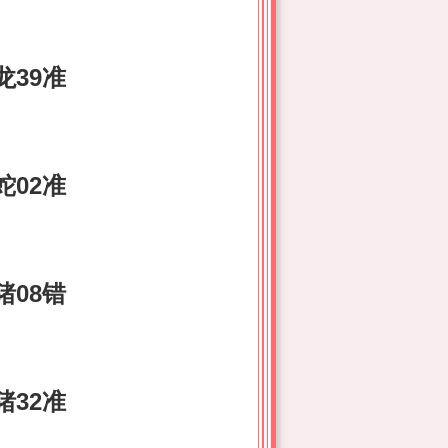
龙39准
蛇02准
猪08错
猪32准