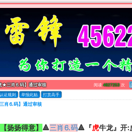
得意★三肖⒍码】通过审核
阅读
4827253
次
认证规则
举报此贴
打赏高手
★三肖⒍码】通过审核
:
【扬扬得意】
🔺
三肖⒍码
🔺『
虎
牛龙』开: