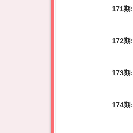
171期
172期
173期
174期