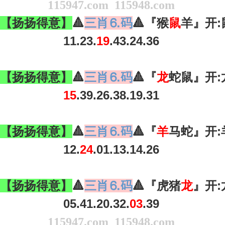
115947.com 115948.com
:
【扬扬得意】
🔺
三肖⒍码
🔺『猴
鼠
羊』开:
11.23.
19
.43.24.36
:
【扬扬得意】
🔺
三肖⒍码
🔺『
龙
蛇鼠』开:
15
.39.26.38.19.31
:
【扬扬得意】
🔺
三肖⒍码
🔺『
羊
马蛇』开:
12.
24
.01.13.14.26
:
【扬扬得意】
🔺
三肖⒍码
🔺『虎猪
龙
』开:
05.41.20.32.
03
.39
115947.com 115948.com